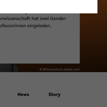
ultät für Linguistik und
urwissenschaft hat zwei Gender-
ofessorinnen eingeladen.
© IRStone/stock.adobe.com
News
Story