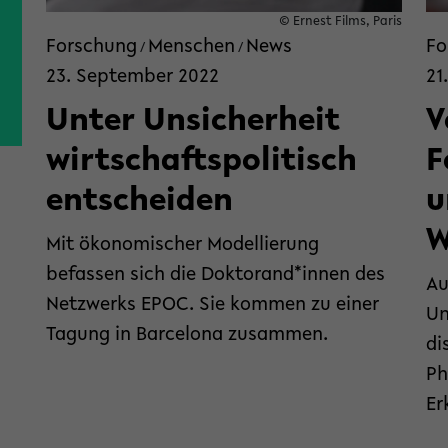
© Ernest Films, Paris
Forschung
Menschen
News
Fo
/
/
23. September 2022
21
Unter Unsicherheit
V
wirtschaftspolitisch
F
entscheiden
u
W
Mit ökonomischer Modellierung
befassen sich die Doktorand*innen des
Au
Netzwerks EPOC. Sie kommen zu einer
Un
Tagung in Barcelona zusammen.
di
Ph
Er