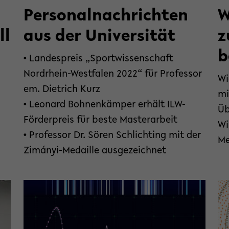
Personalnachrichten
W
ll
aus der Universität
z
b
• Landespreis „Sportwissenschaft
Nordrhein-Westfalen 2022“ für Professor
Wi
em. Dietrich Kurz
mi
• Leonard Bohnenkämper erhält ILW-
Üb
Förderpreis für beste Masterarbeit
Wi
• Professor Dr. Sören Schlichting mit der
Me
Zimányi-Medaille ausgezeichnet