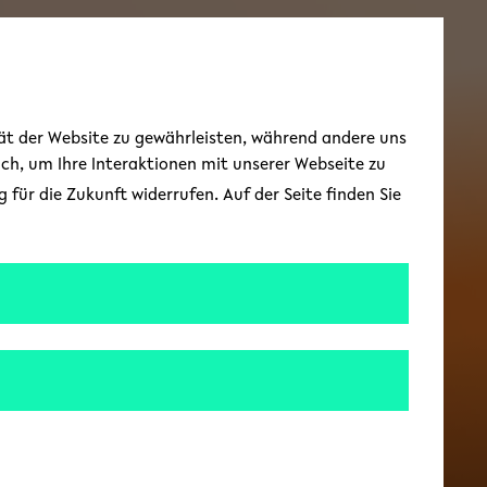
Zur englischen Spr
EN
Toggle Menu
tät der Website zu gewährleisten, während andere uns
uch, um Ihre Interaktionen mit unserer Webseite zu
für die Zukunft widerrufen. Auf der Seite finden Sie
 2026
der in Literatur
 Sprache