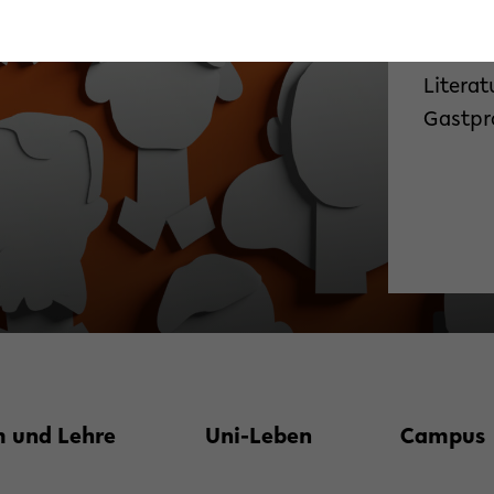
Die Fak
Literat
Gastpr
 und Lehre
Uni-Leben
Campus