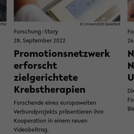
rfer
© Universität Bielefeld
Forschung
Story
Fo
/
28. September 2022
26
Promotionsnetzwerk
N
erforscht
N
zielgerichtete
U
Krebstherapien
Di
Fo
Forschende eines europaweiten
Bi
Verbundprojekts präsentieren ihre
Kooperation in einem neuen
Videobeitrag.