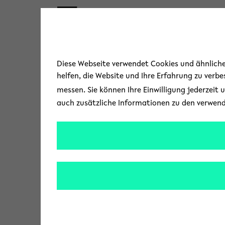
Skip to main content
« Zurück zur Übersicht
Diese Webseite verwendet Cookies und ähnliche 
helfen, die Website und Ihre Erfahrung zu verb
messen. Sie können Ihre Einwilligung jederzeit 
auch zusätzliche Informationen zu den verwen
Gender-Report 
Die Universität ist 
aktuellen
Gender-Re