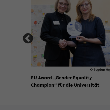
gehen
Mitmachen
talisierung und Nachhaltigkeit zusammengehen
© Bogdan Ho
EU Award „Gender Equality
Champion“ für die Universität
Weiterlesen »
zu EU Award „Gender 