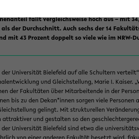
ter den Universitäten Köln und Düsseldorf. An d
im NRW-Vergleich überdurchschnittlich viele Fraue
nenanteil fällt vergleichsweise hoch aus – mit 34,
als der Durchschnitt. Auch sechs der 14 Fakultä
ind mit 43 Prozent doppelt so viele wie im NRW-D
der Universität Bielefeld auf alle Schultern verteilt“
nalentwicklung und Gleichstellung, Marie I. Kaiser. „
n der Fakultäten über Mitarbeitende in der Person
nen bis zu den Dekan*innen sorgen viele Personen a
 Gleichstellung gelingt. Mit strukturellen Veränderu
n attraktiver und gestalten so den geschlechterger
 der Universität Bielefeld sind etwa die universität
jährlich von einer anderen Fakultät besetzt wird, fak