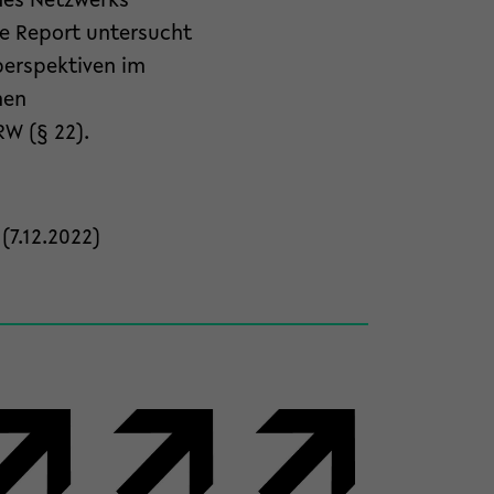
 des Netzwerks
e Report untersucht
perspektiven im
hen
W (§ 22).
(7.12.2022)