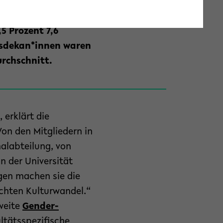
er Universität
n (57,8 Prozent) und
5 Prozent 7,6
tsdekan*innen waren
urchschnitt.
, erklärt die
Von den Mitgliedern in
alabteilung, von
n der Universität
ngen machen sie die
echten Kulturwandel.“
sweite
Gender-
ultätsspezifische