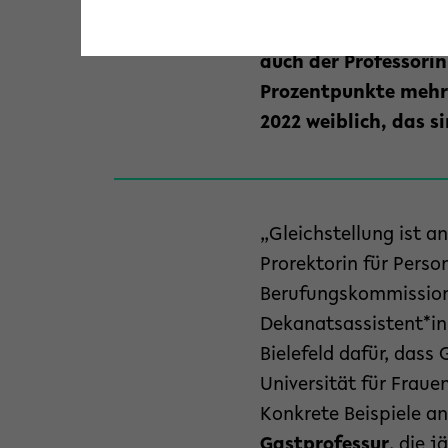
Gesamtbewertung hin
Bielefeld studieren 
auch der Professorin
Prozentpunkte mehr 
2022 weiblich, das s
„Gleichstellung ist an 
Prorektorin für Perso
Berufungskommissione
Dekanatsassistent*in
Bielefeld dafür, dass
Universität für Fraue
Konkrete Beispiele an
Gastprofessur
, die 