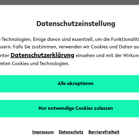
Datenschutzeinstellung
Technologien. Einige davon sind essentiell, um die Funktionali
essern. Falls Sie zustimmen, verwenden wir Cookies und Daten a
Datenschutzerklärung
unter
einsehen und mit der Wirkung 
Kultur
/
News
/
Uni-Leben
deten Cookies und Technologien.
NRW: Universität weiterh
Alle akzeptieren
8. Dezember 2022
Text: Universität Bielefeld
Nur notwendige Cookies zulassen
eine der gendergerechtesten Universitäten in Nor
port der Hochschulen in NRW
belegt sie Rang 3 in
Impressum
Datenschutz
Barrierefreiheit