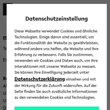
Skip to main content
Zur eng
EN
Toggl
Datenschutzeinstellung
Kontakt
Diese Webseite verwendet Cookies und ähnliche
medien@uni-bielefeld.de
Technologien. Einige davon sind essentiell, um
die Funktionalität der Website zu gewährleisten,
Telefon: (0521) 106-4170
während andere uns helfen, die Website und Ihre
Erfahrung zu verbessern. Falls Sie zustimmen,
Erreichbarkeit: Mo-Fr, 9-16.30 Uhr
verwenden wir Cookies und Daten auch, um Ihre
Interaktionen mit unserer Webseite zu messen.
Sie können Ihre Einwilligung jederzeit unter
Referat für Kommunikation
Datenschutzerklärung
einsehen und mit
Abteilung Medien und News
der Wirkung für die Zukunft widerrufen. Auf der
Seite finden Sie auch zusätzliche Informationen
Universität Bielefeld
zu den verwendeten Cookies und Technologien.
Universitätsstraße 25
D-33615 Bielefeld