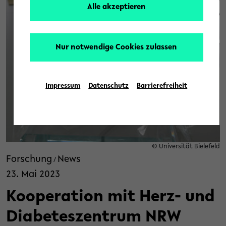
Alle akzeptieren
Nur notwendige Cookies zulassen
Impressum
Datenschutz
Barrierefreiheit
© Universität Bielefeld
Forschung
News
/
23. Mai 2023
Kooperation mit Herz- und
Diabeteszentrum NRW