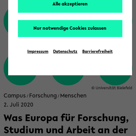
Alle akzeptieren
Nur notwendige Cookies zulassen
Impressum
Datenschutz
Barrierefreiheit
© Universität Bielefeld
Campus
Forschung
Menschen
/
/
2. Juli 2020
Was Europa für Forschung,
Studium und Arbeit an der