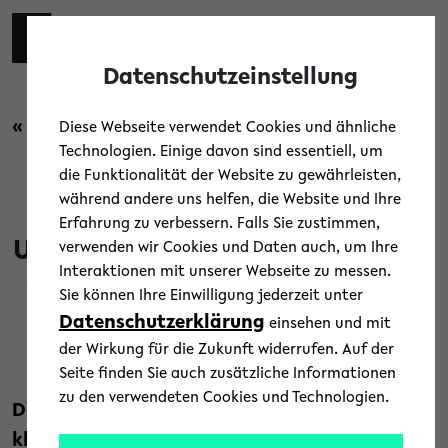
Skip to main content
Toggl
Datenschutzeinstellung
« Zurück zur Übersicht
Diese Webseite verwendet Cookies und ähnliche
Technologien. Einige davon sind essentiell, um
die Funktionalität der Website zu gewährleisten,
Forschung
/
Menschen
/
News
während andere uns helfen, die Website und Ihre
Erfahrung zu verbessern. Falls Sie zustimmen,
Universität besetzt Professur zu
verwenden wir Cookies und Daten auch, um Ihre
Interaktionen mit unserer Webseite zu messen.
geschlechtersensibler Medizin
Sie können Ihre Einwilligung jederzeit unter
Datenschutzerklärung
einsehen und mit
21. April 2021
der Wirkung für die Zukunft widerrufen. Auf der
Text: Jörg Heeren
Seite finden Sie auch zusätzliche Informationen
zu den verwendeten Cookies und Technologien.
Die Universität Bielefeld besetzt eine neue
klinisch-theoretische Professur an der