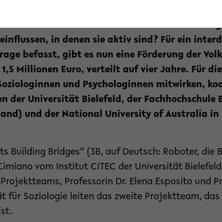
rden sie genutzt, um in sozialen Medien Falschin
u verbreiten. Welchen Einfluss haben Bots aber 
influssen, in denen sie aktiv sind? Für ein interd
Frage befasst, gibt es nun eine Förderung der Vo
,5 Millionen Euro, verteilt auf vier Jahre. Für di
Soziologinnen und Psychologinnen mitwirken, ko
n der Universität Bielefeld, der Fachhochschule Bi
rland) und der National University of Australia i
ts Building Bridges“ (3B, auf Deutsch: Roboter, die
 Cimiano vom Institut CITEC der Universität Bielefe
r Projektteams, Professorin Dr. Elena Esposito und Pr
t für Soziologie leiten das zweite Projektteam, das 
ist.