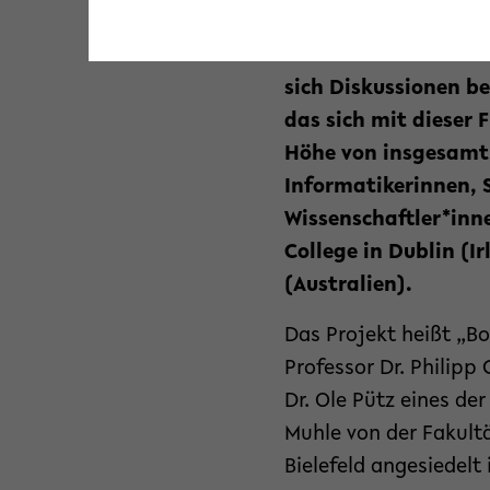
in der Kritik. So we
Covid-19-Pandemie z
sich Diskussionen bee
das sich mit dieser 
Höhe von insgesamt 1
Informatikerinnen, 
Wissenschaftler*inne
College in Dublin (I
(Australien).
Das Projekt heißt „Bo
Professor Dr. Philipp
Dr. Ole Pütz eines de
Muhle von der Fakultä
Bielefeld angesiedelt 