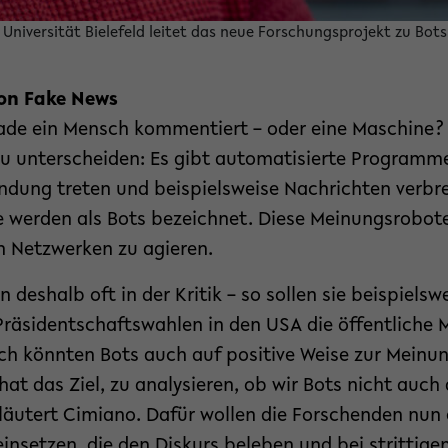
r Universität Bielefeld leitet das neue Forschungsprojekt zu Bot
von Fake News
rade ein Mensch kommentiert – oder eine Maschine?
zu unterscheiden: Es gibt automatisierte Programme
indung treten und beispielsweise Nachrichten verbr
rden als Bots bezeichnet. Diese Meinungsroboter 
en Netzwerken zu agieren.
deshalb oft in der Kritik – so sollen sie beispielsw
räsidentschaftswahlen in den USA die öffentliche 
h könnten Bots auch auf positive Weise zur Meinun
t das Ziel, zu analysieren, ob wir Bots nicht auch 
läutert Cimiano. Dafür wollen die Forschenden nun 
insetzen, die den Diskurs beleben und bei stritti