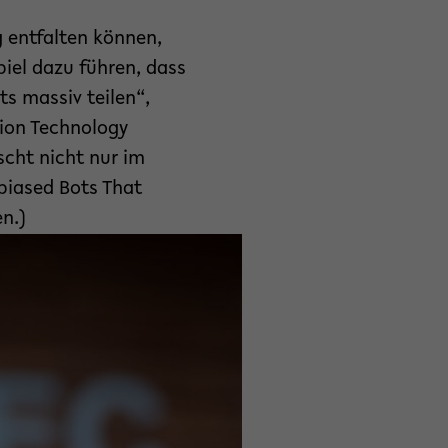
g entfalten können,
iel dazu führen, dass
s massiv teilen“,
tion Technology
cht nicht nur im
biased Bots That
n.)