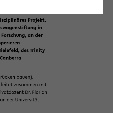
formationen zur
genau und wie lassen
isziplinäres Projekt,
lkswagenstiftung in
e Forschung, an der
operieren
elefeld, des Trinity
n Canberra
 Brücken bauen).
ld leitet zusammen mit
ivatdozent Dr. Florian
an der Universität