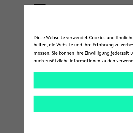
Skip to main content
« Zurück zur Übersicht
Diese Webseite verwendet Cookies und ähnliche 
helfen, die Website und Ihre Erfahrung zu verb
messen. Sie können Ihre Einwilligung jederzeit 
auch zusätzliche Informationen zu den verwen
Covid-19-Debatte
v
Bots stehen als Pro