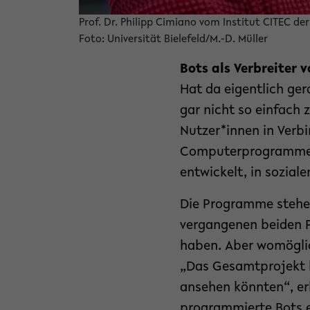
Prof. Dr. Philipp Cimiano vom Institut CITEC de
Foto: Universität Bielefeld/M.-D. Müller
Bots als Verbreiter 
Hat da eigentlich ge
gar nicht so einfach 
Nutzer*innen in Verb
Computerprogramme we
entwickelt, in sozial
Die Programme stehen 
vergangenen beiden P
haben. Aber womöglic
„Das Gesamtprojekt ha
ansehen könnten“, er
programmierte Bots e