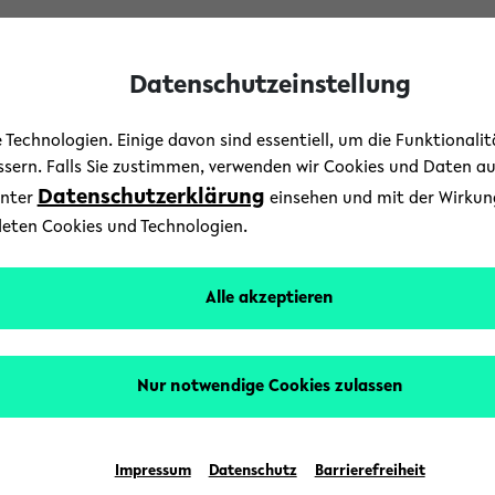
Datenschutzeinstellung
Technologien. Einige davon sind essentiell, um die Funktionali
essern. Falls Sie zustimmen, verwenden wir Cookies und Daten a
Datenschutzerklärung
unter
einsehen und mit der Wirkung 
Forschung
/
Menschen
/
News
deten Cookies und Technologien.
n und andere Online-Disk
Alle akzeptieren
on Bots vielseitiger mach
Nur notwendige Cookies zulassen
18. Dezember 2020
Text: Universität Bielefeld
Impressum
Datenschutz
Barrierefreiheit
gramme, die automatisiert mit Nutzerinnen in Ver