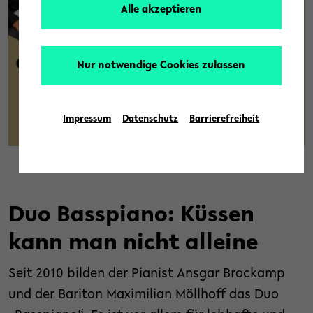
Alle akzeptieren
Nur notwendige Cookies zulassen
Impressum
Datenschutz
Barrierefreiheit
© ZiF
Duo Basspiano: Küssen
kann man nicht alleine
Seit 2010 bilden der Pianist Ansgar Brockamp
und der Bariton Maximilian Möllhoff das Duo