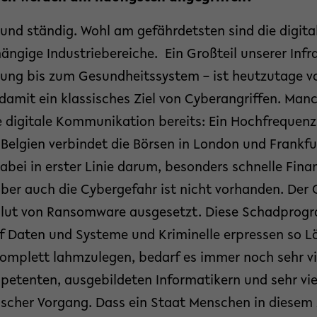
e und ständig. Wohl am gefährdetsten sind die digi
ngige Industriebereiche. Ein Großteil unserer Infra
gung bis zum Gesundheitssystem – ist heutzutage v
amit ein klassisches Ziel von Cyberangriffen. Manc
 digitale Kommunikation bereits: Ein Hochfreque
Belgien verbindet die Börsen in London und Frankfur
abei in erster Linie darum, besonders schnelle Fina
ber auch die Cybergefahr ist nicht vorhanden. Der 
 Flut von Ransomware ausgesetzt. Diese Schadpro
uf Daten und Systeme und Kriminelle erpressen so L
komplett lahmzulegen, bedarf es immer noch sehr vi
tenten, ausgebildeten Informatikern und sehr viel 
ischer Vorgang. Dass ein Staat Menschen in diese