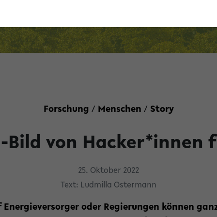
Forschung
/
Menschen
/
Story
Bild von Hacker*innen fü
25. Oktober 2022
Text: Ludmilla Ostermann
uf Energieversorger oder Regierungen können gan