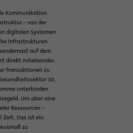
tale Kommunikation
struktur – von der
on digitalen Systemen
he Infrastrukturen
nzsendemast auf dem
t direkt miteinander.
nz-Transaktionen zu
Gesundheitssektor ist
gramme unterbinden
ösegeld. Um aber eine
eler Ressourcen –
Zeit. Das ist ein
m Ausmaß zu