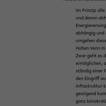
Im Prinzip all
und davon abhä
Energieversor
abhängig und d
umgehen diese
Hohen Venn in 
Zwar geht es d
ermöglichen, a
ständig einer
den Eingriff a
Infrastruktur 
genügend kompe
ganz bürokrat