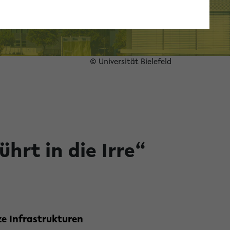
© Universität Bielefeld
hrt in die Irre“
ze Infrastrukturen