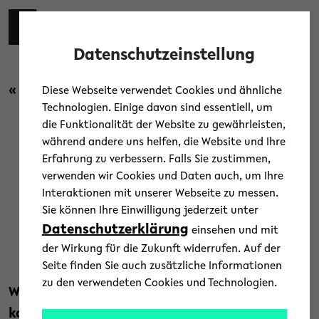
Skip to main content
Zur eng
EN
Toggl
Datenschutzeinstellung
« Zurück zur Übersicht
Diese Webseite verwendet Cookies und ähnliche
Technologien. Einige davon sind essentiell, um
die Funktionalität der Website zu gewährleisten,
Forschung
/
Menschen
/
News
während andere uns helfen, die Website und Ihre
Erfahrung zu verbessern. Falls Sie zustimmen,
Die Kraft des Individuums –
verwenden wir Cookies und Daten auch, um Ihre
Interaktionen mit unserer Webseite zu messen.
Vorträge jetzt online
Sie können Ihre Einwilligung jederzeit unter
Datenschutzerklärung
einsehen und mit
31. März 2026
der Wirkung für die Zukunft widerrufen. Auf der
Text: Dr. Kristina Nienhaus
Seite finden Sie auch zusätzliche Informationen
zu den verwendeten Cookies und Technologien.
Warum kooperieren manche mehr, andere
konkurrieren stärker? Das
Individualisation