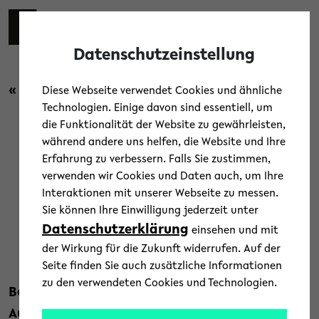
Skip to main content
Toggl
Datenschutzeinstellung
« Zurück zur Übersicht
Diese Webseite verwendet Cookies und ähnliche
Technologien. Einige davon sind essentiell, um
die Funktionalität der Website zu gewährleisten,
Campus
/
Kultur
/
News
/
Uni-Leben
während andere uns helfen, die Website und Ihre
Erfahrung zu verbessern. Falls Sie zustimmen,
Ingo Schulze liest im
verwenden wir Cookies und Daten auch, um Ihre
Interaktionen mit unserer Webseite zu messen.
Oberstufen-Kolleg
Sie können Ihre Einwilligung jederzeit unter
Datenschutzerklärung
einsehen und mit
23. November 2022
der Wirkung für die Zukunft widerrufen. Auf der
Text: Universität Bielefeld
Seite finden Sie auch zusätzliche Informationen
zu den verwendeten Cookies und Technologien.
Bereits zum zweiten Mal ist der renommierte
Autor im Rahmen der Reihe „Lektüren und