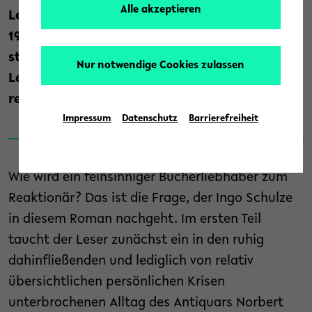
Alle akzeptieren
Lektionen“ am Donnerstag, 1. Dezember um
19 Uhr im Oberstufen-Kolleg zu Gast und
stellt diesmal seinen 2020 für den Preis der
Nur notwendige Cookies zulassen
Leipziger Buchmesse nominierten Roman „Die
rechtschaffenen Mörder“ vor.
Impressum
Datenschutz
Barrierefreiheit
Wie wird ein feinsinniger Bücherliebhaber zum
Reaktionär? Das ist die Frage, der Ingo Schulze
in diesem Roman nachgeht. Im ersten Teil
taucht der Leser zunächst ein in den ruhig
dahinfließenden und lediglich von relativ
übersichtlichen persönlichen Krisen
unterbrochenen Alltag des Antiquars Norbert