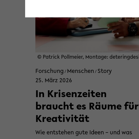
© Patrick Pollmeier, Montage: deteringdes
Forschung
Menschen
Story
/
/
25. März 2026
In Krisenzeiten
braucht es Räume für
Kreativität
Wie entstehen gute Ideen – und was