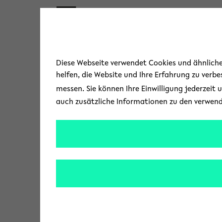
Skip to main content
Diese Webseite verwendet Cookies und ähnliche 
helfen, die Website und Ihre Erfahrung zu verb
messen. Sie können Ihre Einwilligung jederzeit 
auch zusätzliche Informationen zu den verwen
« Alle Veranstaltungen
Veranstaltungen von di
Anstehen
Heute
D
a
t