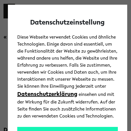
Skip to main content
Zur eng
EN
Toggl
Datenschutzeinstellung
« Zurück zur Übersicht
Diese Webseite verwendet Cookies und ähnliche
Technologien. Einige davon sind essentiell, um
die Funktionalität der Website zu gewährleisten,
Forschung
/
Menschen
/
News
während andere uns helfen, die Website und Ihre
Erfahrung zu verbessern. Falls Sie zustimmen,
„Entwicklung neuer
verwenden wir Cookies und Daten auch, um Ihre
Interaktionen mit unserer Webseite zu messen.
interaktiver
Sie können Ihre Einwilligung jederzeit unter
Entscheidungssysteme“
Datenschutzerklärung
einsehen und mit
der Wirkung für die Zukunft widerrufen. Auf der
6. Februar 2025
Seite finden Sie auch zusätzliche Informationen
zu den verwendeten Cookies und Technologien.
Text: Dr. Kristina Nienhaus
Die Universität Bielefeld hat eine