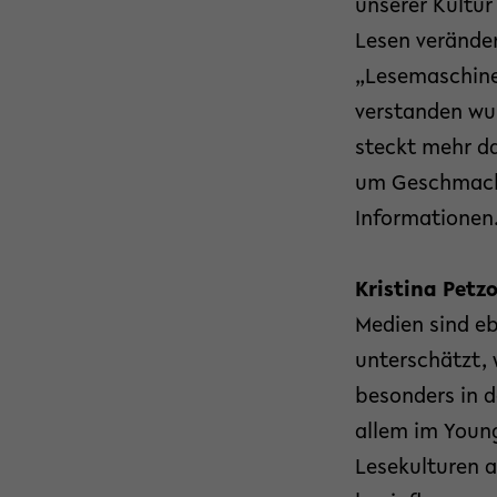
unserer Kultur
Lesen veränder
„Lesemaschinen
verstanden wur
steckt mehr da
um Geschmack 
Informationen
Kristina Petz
Medien sind eb
unterschätzt, 
besonders in d
allem im Youn
Lesekulturen a