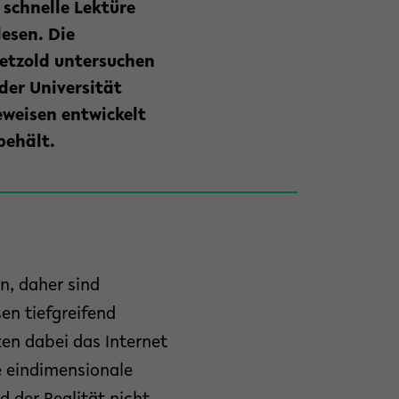
 schnelle Lektüre
lesen. Die
Petzold untersuchen
der Universität
seweisen entwickelt
behält.
n, daher sind
en tiefgreifend
zen dabei das Internet
e eindimensionale