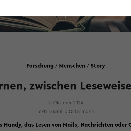
Forschung
/
Menschen
/
Story
rnen, zwischen Leseweis
2. Oktober 2024
Text: Ludmilla Ostermann
fs Handy, das Lesen von Mails, Nachrichten oder 