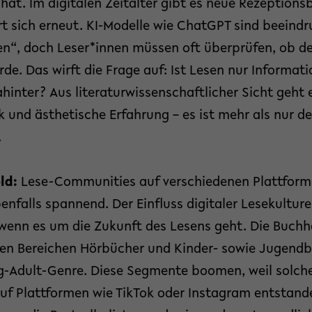
 hat. Im digitalen Zeitalter gibt es neue Rezeption
t sich erneut. KI-Modelle wie ChatGPT sind beeind
“, doch Leser*innen müssen oft überprüfen, ob der
de. Das wirft die Frage auf: Ist Lesen nur Informat
hinter? Aus literaturwissenschaftlicher Sicht geht
und ästhetische Erfahrung – es ist mehr als nur d
.
old:
Lese-Communities auf verschiedenen Plattforme
enfalls spannend. Der Einfluss digitaler Lesekulture
wenn es um die Zukunft des Lesens geht. Die Buchh
en Bereichen Hörbücher und Kinder- sowie Jugendbü
g-Adult-Genre. Diese Segmente boomen, weil solche
uf Plattformen wie TikTok oder Instagram entstande