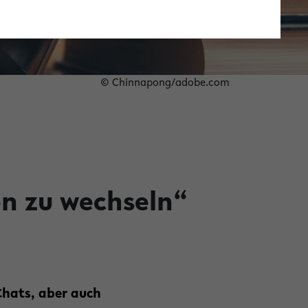
© Chinnapong/adobe.com
en zu wechseln“
Chats, aber auch