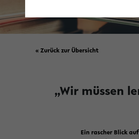
« Zurück zur Übersicht
„Wir müssen le
Ein rascher Blick au