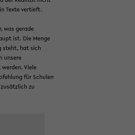
 der Realität nicht
 Texte vertieft.
r, was gerade
aupt ist. Die Menge
 steht, hat sich
ch unsere
 werden. Viele
pfehlung für Schulen
 zusätzlich zu