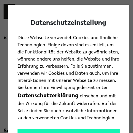
Skip to main content
Toggl
Datenschutzeinstellung
« Zurück zur Übersicht
Diese Webseite verwendet Cookies und ähnliche
Technologien. Einige davon sind essentiell, um
die Funktionalität der Website zu gewährleisten,
Campus
/
Menschen
/
Uni-Leben
während andere uns helfen, die Website und Ihre
Erfahrung zu verbessern. Falls Sie zustimmen,
Aktion Wunschstern in der
verwenden wir Cookies und Daten auch, um Ihre
Interaktionen mit unserer Webseite zu messen.
Universität gestartet
Sie können Ihre Einwilligung jederzeit unter
Datenschutzerklärung
einsehen und mit
23. November 2023
der Wirkung für die Zukunft widerrufen. Auf der
Text: Norma Langohr
Seite finden Sie auch zusätzliche Informationen
zu den verwendeten Cookies und Technologien.
Seit mehr als 15 Jahren erfüllen Beschäftigte,