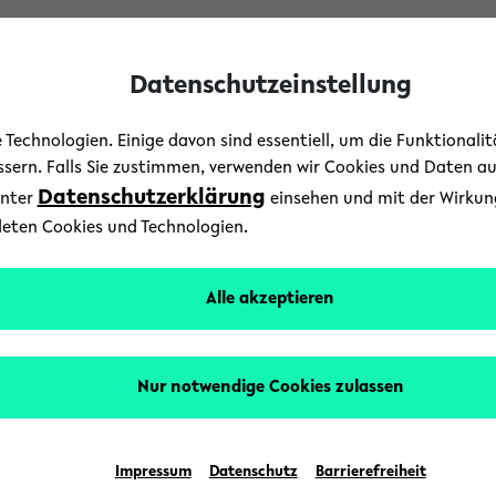
Datenschutzeinstellung
Technologien. Einige davon sind essentiell, um die Funktionali
essern. Falls Sie zustimmen, verwenden wir Cookies und Daten a
Datenschutzerklärung
unter
einsehen und mit der Wirkung 
Menschen
/
News
/
Uni-Leben
deten Cookies und Technologien.
trauert um Professor Dr. 
Alle akzeptieren
6. Februar 2023
Text: Langohr Norma
Nur notwendige Cookies zulassen
en ist am 23. Januar der Sportwissenschaftler Pro
gilt als einer der renommiertesten Sportpädagog
Impressum
Datenschutz
Barrierefreiheit