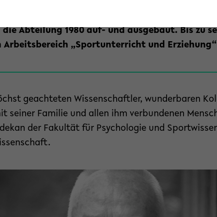
aum und ist der Sportwissenschaft und dem organ
n. Er hat als erster Professor der Abteilung Sp
d die Abteilung 1980 auf- und ausgebaut. Bis zu s
n Arbeitsbereich „Sportunterricht und Erziehung“
höchst geachteten Wissenschaftler, wunderbaren Kol
mit seiner Familie und allen ihm verbundenen Mensch
odekan der Fakultät für Psychologie und Sportwisse
issenschaft.