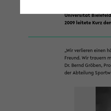
deutschsprachigen R
Jahrzehnten verbunde
Universität Bielefel
2009 leitete Kurz de
„Wir verlieren einen 
Freund. Wir trauern 
Dr. Bernd Gröben, Pr
der Abteilung Sportw