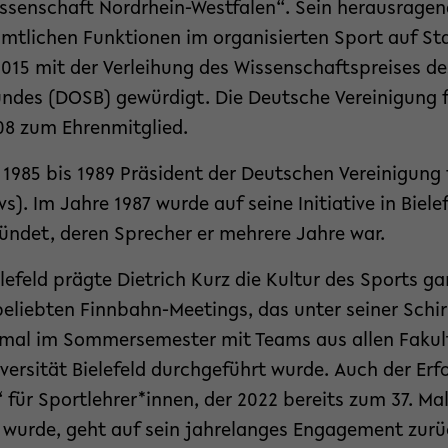
ssenschaft Nordrhein-Westfalen“. Sein herausrage
mtlichen Funktionen im organisierten Sport auf St
15 mit der Verleihung des Wissenschaftspreises d
des (DOSB) gewürdigt. Die Deutsche Vereinigung f
8 zum Ehrenmitglied.
 1985 bis 1989 Präsident der Deutschen Vereinigung 
). Im Jahre 1987 wurde auf seine Initiative in Biele
ndet, deren Sprecher er mehrere Jahre war.
elefeld prägte Dietrich Kurz die Kultur des Sports g
 beliebten Finnbahn-Meetings, das unter seiner Sch
nmal im Sommersemester mit Teams aus allen Fakul
versität Bielefeld durchgeführt wurde. Auch der Erfo
 für Sportlehrer*innen, der 2022 bereits zum 37. Mal
t wurde, geht auf sein jahrelanges Engagement zurü