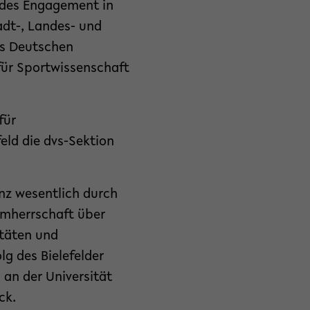
ndes Engagement in
adt-, Landes- und
es Deutschen
ür Sportwissenschaft
für
feld die dvs-Sektion
anz wesentlich durch
irmherrschaft über
täten und
lg des Bielefelder
 an der Universität
ck.