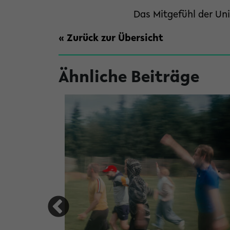
Das Mitgefühl der Un
« Zurück zur Übersicht
Ähnliche Beiträge
versität Bielefeld
hren
ätze im Losverfahren ergattern