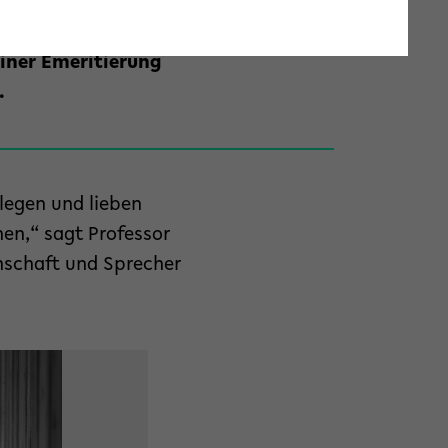
isierten Sport seit
ortwissenschaft der
einer Emeritierung
.
legen und lieben
en,“ sagt Professor
nschaft und Sprecher