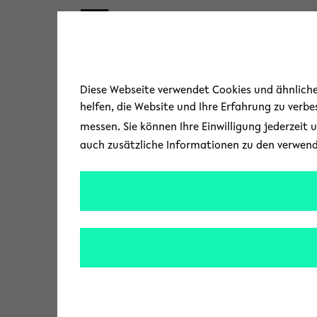
Skip to main content
« Zurück zur Übersicht
Diese Webseite verwendet Cookies und ähnliche 
helfen, die Website und Ihre Erfahrung zu verb
messen. Sie können Ihre Einwilligung jederzeit 
auch zusätzliche Informationen zu den verwen
Universität 
Im Alter von 80 Jahr
Kurz gestorben. Er 