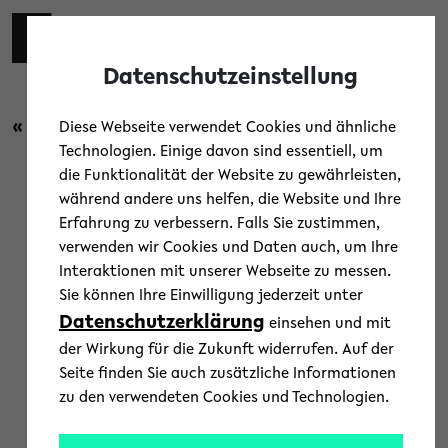
Skip to main content
Toggl
Datenschutzeinstellung
« Zurück zur Übersicht
Diese Webseite verwendet Cookies und ähnliche
Technologien. Einige davon sind essentiell, um
die Funktionalität der Website zu gewährleisten,
Campus
/
Menschen
/
News
während andere uns helfen, die Website und Ihre
Erfahrung zu verbessern. Falls Sie zustimmen,
Personalnachrichten aus der
verwenden wir Cookies und Daten auch, um Ihre
Interaktionen mit unserer Webseite zu messen.
Universität Bielefeld
Sie können Ihre Einwilligung jederzeit unter
Datenschutzerklärung
einsehen und mit
27. Oktober 2022
der Wirkung für die Zukunft widerrufen. Auf der
Text: Norma Langohr
Seite finden Sie auch zusätzliche Informationen
zu den verwendeten Cookies und Technologien.
Prof’in Dr. Petra Josting von der
Deutschen Akademie für Kinder- und