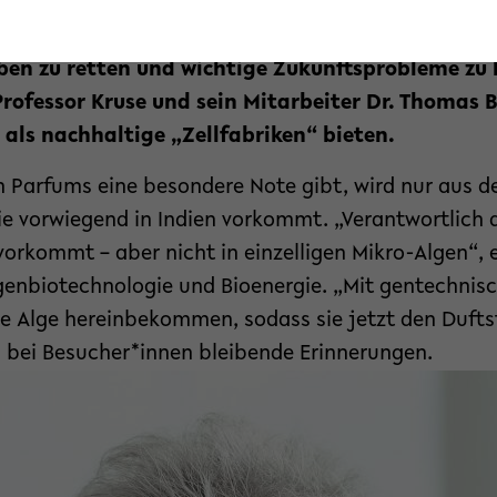
kultät für Biologie gilt nicht den Duftwässern: 
Tec) der Universität Bielefeld geht es um neue M
en zu retten und wichtige Zukunftsprobleme zu 
Professor Kruse und sein Mitarbeiter Dr. Thomas B
als nachhaltige „Zellfabriken“ bieten.
len Parfums eine besondere Note gibt, wird nur aus
die vorwiegend in Indien vorkommt. „Verantwortlich d
vorkommt – aber nicht in einzelligen Mikro-Algen“, e
genbiotechnologie und Bioenergie. „Mit gentechni
ie Alge hereinbekommen, sodass sie jetzt den Duftst
s bei Besucher*innen bleibende Erinnerungen.