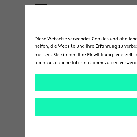
Skip to main content
« Zurück zur Übersicht
Diese Webseite verwendet Cookies und ähnliche 
helfen, die Website und Ihre Erfahrung zu verb
messen. Sie können Ihre Einwilligung jederzeit 
auch zusätzliche Informationen zu den verwen
Mikroalgen
Algen, die Patschuli
Team einige mediale