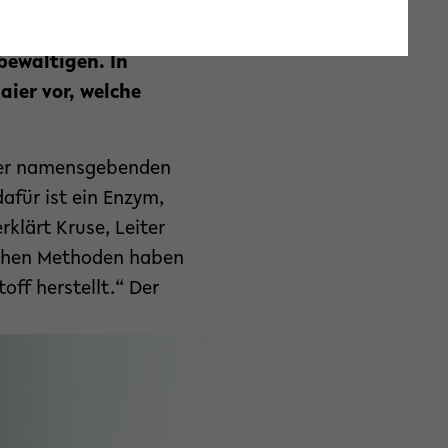
Am Zentrum für
ethoden, die helfen
bewältigen. In
aier vor, welche
 der namensgebenden
afür ist ein Enzym,
rklärt Kruse, Leiter
schen Methoden haben
off herstellt.“ Der