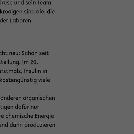
Kruse und sein Team
roalgen sind die, die
lder Laboren
cht neu: Schon seit
ellung. Im 20.
stmals, Insulin in
 kostengünstig viele
d anderen organischen
tigen dafür nur
re chemische Energie
 und dann produzieren