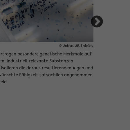
© Universität Bielefeld
ertragen besondere genetische Merkmale auf
Wenige Nährsa
en, industriell-relevante Substanzen
vermehren. Etw
 isolieren die daraus resultierenden Algen und
Einzeller. Foto
 gewünschte Fähigkeit tatsächlich angenommen
feld