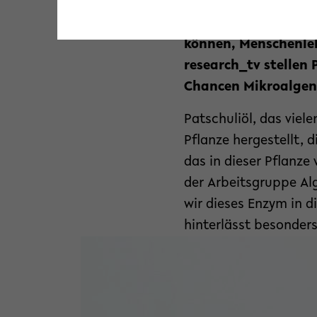
Forschers von der Fa
Biotechnologie (CeBi
können, Menschenleb
research_tv stellen 
Chancen Mikroalgen 
Patschuliöl, das vie
Pflanze hergestellt, 
das in dieser Pflanze 
der Arbeitsgruppe Al
wir dieses Enzym in d
hinterlässt besonder