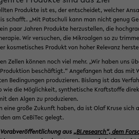
ehrte Produkte sind das Ziel
llten Produkte ist es, der entscheidet, welcher Ansa
is schafft. „Mit Patschuli kann man nicht genug Gel
n ein paar Jahren Produkte herzustellen, die hochgr
therapie. Wir versuchen, die Mikroalgen so zu trimme
r kosmetisches Produkt von hoher Relevanz herste
en Zellen können noch viel mehr. „Wir haben uns übe
r Produktion beschäftigt.“ Angefangen hat das mit W
en Bedingungen produzieren. Bislang ist das Verfah
o wie die Möglichkeit, synthetische Kraftstoffe direk
it den Algen zu produzieren.
n eine große Zukunft haben, da ist Olaf Kruse sich a
den am CeBiTec gelegt.
ne Vorabveröffentlichung aus
„BI.research“, dem For