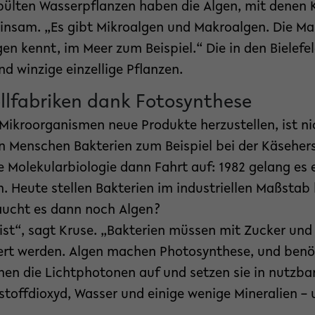
ülten Wasserpflanzen haben die Algen, mit denen 
insam. „Es gibt Mikroalgen und Makroalgen. Die Mak
en kennt, im Meer zum Beispiel.“ Die in den Bielefe
nd winzige einzellige Pflanzen.
llfabriken dank Fotosynthese
 Mikroorganismen neue Produkte herzustellen, ist ni
 Menschen Bakterien zum Beispiel bei der Käseherst
Molekularbiologie dann Fahrt auf: 1982 gelang es er
n. Heute stellen Bakterien im industriellen Maßstab
raucht es dann noch Algen?
 ist“, sagt Kruse. „Bakterien müssen mit Zucker un
ert werden. Algen machen Photosynthese, und benö
men die Lichtphotonen auf und setzen sie in nutzba
toffdioxyd, Wasser und einige wenige Mineralien –