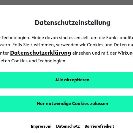
Datenschutzeinstellung
Technologien. Einige davon sind essentiell, um die Funktionali
essern. Falls Sie zustimmen, verwenden wir Cookies und Daten a
Datenschutzerklärung
unter
einsehen und mit der Wirkung 
Forschung
deten Cookies und Technologien.
 als genügsame Rohstoff
Alle akzeptieren
3. März 2020
Text: Jan-Henning Rogge (Text)
Nur notwendige Cookies zulassen
-Duft produzieren, damit war Professor Dr. Olaf 
 Aufmerksamkeit gewiss. Doch das eigentliche In
Impressum
Datenschutz
Barrierefreiheit