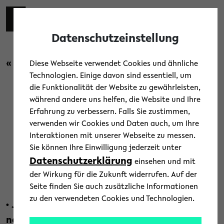
Skip to main content
Toggl
Datenschutzeinstellung
« Zurück zur Übersicht
Diese Webseite verwendet Cookies und ähnliche
Technologien. Einige davon sind essentiell, um
die Funktionalität der Website zu gewährleisten,
Campus
/
Menschen
/
News
während andere uns helfen, die Website und Ihre
Erfahrung zu verbessern. Falls Sie zustimmen,
Personalnachrichten aus der
verwenden wir Cookies und Daten auch, um Ihre
Interaktionen mit unserer Webseite zu messen.
Universität
Sie können Ihre Einwilligung jederzeit unter
Datenschutzerklärung
einsehen und mit
25. Juli 2019
der Wirkung für die Zukunft widerrufen. Auf der
Text: Universität Bielefeld
Seite finden Sie auch zusätzliche Informationen
zu den verwendeten Cookies und Technologien.
•
Juniorprofessorin Dr. Eleonora Rohland ist
neue Direktorin des CIAS