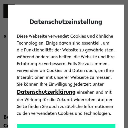
Skip to main content
Toggl
Datenschutzeinstellung
« Zurück zur Übersicht
Diese Webseite verwendet Cookies und ähnliche
Technologien. Einige davon sind essentiell, um
die Funktionalität der Website zu gewährleisten,
Campus
/
Kultur
während andere uns helfen, die Website und Ihre
Erfahrung zu verbessern. Falls Sie zustimmen,
Der Tag danach: Campus
verwenden wir Cookies und Daten auch, um Ihre
Interaktionen mit unserer Webseite zu messen.
Festival 2019
Sie können Ihre Einwilligung jederzeit unter
Datenschutzerklärung
einsehen und mit
28. Juni 2019
der Wirkung für die Zukunft widerrufen. Auf der
Text: Universität Bielefeld
Seite finden Sie auch zusätzliche Informationen
zu den verwendeten Cookies und Technologien.
Bestes Wetter für die große Party zum 5.
Campus Festival. Auf den Bühnen: