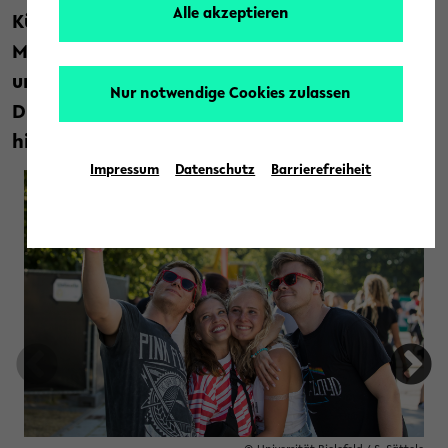
Alle akzeptieren
Künstlerinnen und Künstler wie Alexander
Marcus, Fritz Kalkbrenner oder die Donots,
um nur eine Auswahl des Abends zu nennen.
Nur notwendige Cookies zulassen
Die Bilder vom Campus Festival 2019 gibt’s
hier.
Impressum
Datenschutz
Barrierefreiheit