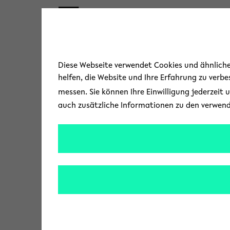
Skip to main content
Diese Webseite verwendet Cookies und ähnliche 
helfen, die Website und Ihre Erfahrung zu verb
messen. Sie können Ihre Einwilligung jederzeit 
auch zusätzliche Informationen zu den verwen
« Alle Veranstaltungen
A
Bielefeld
,
d
Wegbeschreibung
r
e
s