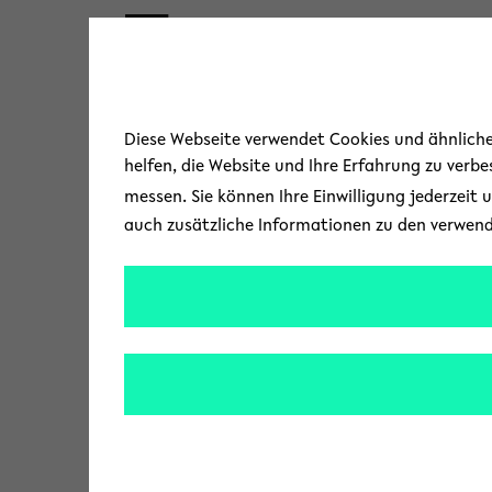
Skip to main content
Diese Webseite verwendet Cookies und ähnliche 
helfen, die Website und Ihre Erfahrung zu verb
messen. Sie können Ihre Einwilligung jederzeit 
auch zusätzliche Informationen zu den verwen
« Alle Veranstaltungen
A
Universitätsstr. 24
d
Bielefeld
,
Nordrhein-Westfalen
33615
r
Wegbeschreibung
e
s