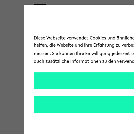
Skip to main content
Diese Webseite verwendet Cookies und ähnliche 
helfen, die Website und Ihre Erfahrung zu verb
messen. Sie können Ihre Einwilligung jederzeit 
auch zusätzliche Informationen zu den verwen
« Alle Veranstaltungen
A
United States
d
Wegbeschreibung
r
e
s