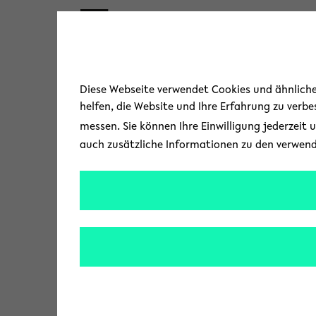
Skip to main content
Diese Webseite verwendet Cookies und ähnliche 
helfen, die Website und Ihre Erfahrung zu verb
messen. Sie können Ihre Einwilligung jederzeit 
auch zusätzliche Informationen zu den verwen
« Alle Veranstaltungen
A
Hagenbruchstraße 7
d
Bielefeld
,
NRW
33602
Germany
r
Wegbeschreibung
e
T
0521 175049
s
e