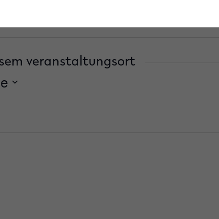
hhandlung.de/
sem veranstaltungsort
de