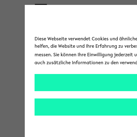
Skip to main content
Diese Webseite verwendet Cookies und ähnliche 
helfen, die Website und Ihre Erfahrung zu verb
messen. Sie können Ihre Einwilligung jederzeit 
auch zusätzliche Informationen zu den verwen
« Alle Veranstaltungen
Veranstaltungen von di
Anstehen
Heute
D
a
t