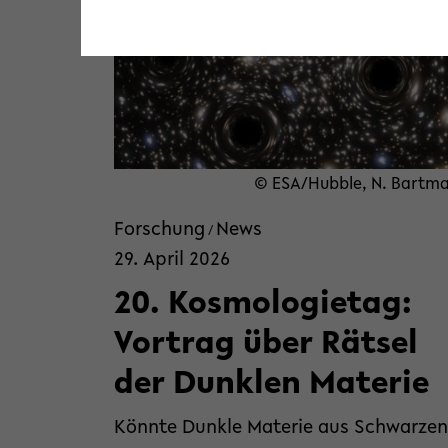
© ESA/Hubble, N. Bartm
Forschung
News
/
29. April 2026
20. Kosmologietag:
Vortrag über Rätsel
der Dunklen Materie
Könnte Dunkle Materie aus Schwarzen