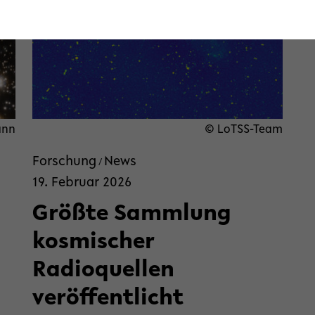
ann
© LoTSS-Team
Forschung
News
/
19. Februar 2026
Größte Sammlung
kosmischer
Radioquellen
veröffentlicht