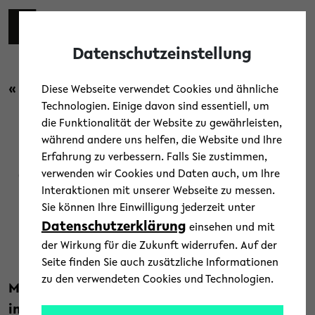
Skip to main content
Toggl
Datenschutzeinstellung
« Zurück zur Übersicht
Diese Webseite verwendet Cookies und ähnliche
Technologien. Einige davon sind essentiell, um
die Funktionalität der Website zu gewährleisten,
Forschung
/
News
während andere uns helfen, die Website und Ihre
Erfahrung zu verbessern. Falls Sie zustimmen,
Größte Sammlung kosmischer
verwenden wir Cookies und Daten auch, um Ihre
Interaktionen mit unserer Webseite zu messen.
Radioquellen veröffentlicht
Sie können Ihre Einwilligung jederzeit unter
Datenschutzerklärung
einsehen und mit
19. Februar 2026
der Wirkung für die Zukunft widerrufen. Auf der
Text: Jörg Heeren
Seite finden Sie auch zusätzliche Informationen
zu den verwendeten Cookies und Technologien.
Mehr als zehn Jahre lang beobachtete
ein
internationales Forschungsteam
den