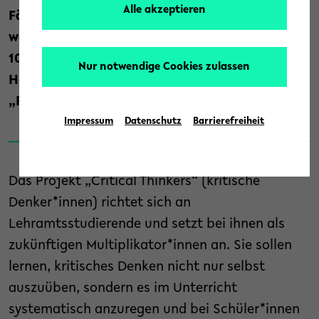
Alle akzeptieren
Fähigkeit als Zukunftskompetenz gestärkt
werden kann. Gefördert wird es mit
100.000 Euro vom Stifterverband und der
Nur notwendige Cookies zulassen
Heinz Nixdorf Stiftung im Programm
„Futureversities“.
Impressum
Datenschutz
Barrierefreiheit
Das Projekt „Critical Thinkers“ (kritische
Denker*innen) richtet sich an
Lehramtsstudierende und setzt bei ihnen als
zukünftigen Multiplikator*innen an. Sie sollen
lernen, kritisches Denken nicht nur selbst
auszuüben, sondern es im Unterricht
systematisch anzuregen und bei Schüler*innen