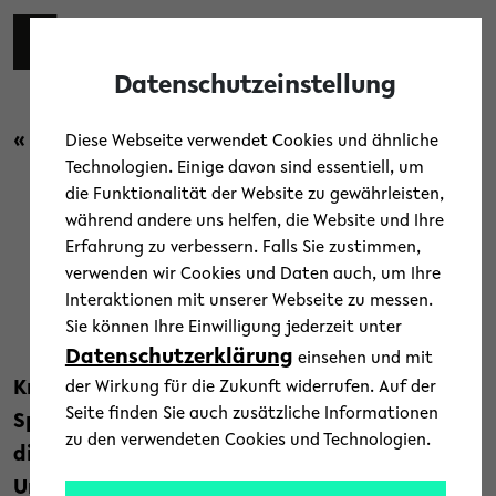
Skip to main content
Toggl
Datenschutzeinstellung
« Zurück zur Übersicht
Diese Webseite verwendet Cookies und ähnliche
Technologien. Einige davon sind essentiell, um
die Funktionalität der Website zu gewährleisten,
während andere uns helfen, die Website und Ihre
Zukunftskompetenz: Kritisch
Erfahrung zu verbessern. Falls Sie zustimmen,
verwenden wir Cookies und Daten auch, um Ihre
denken unter Druck
Interaktionen mit unserer Webseite zu messen.
Sie können Ihre Einwilligung jederzeit unter
16. Januar 2026
Datenschutzerklärung
einsehen und mit
Kritisches Denken gerät zunehmend unter
der Wirkung für die Zukunft widerrufen. Auf der
Seite finden Sie auch zusätzliche Informationen
Spannung – durch Informationsflut, KI und
zu den verwendeten Cookies und Technologien.
digitale Routinen. Ein neues Projekt der
Universität Bielefeld soll zeigen, wie diese