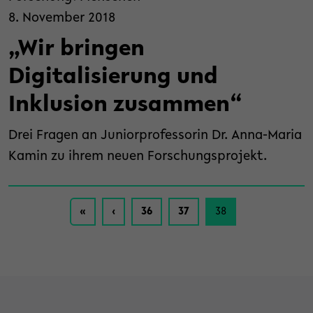
8. November 2018
„Wir bringen
Digitalisierung und
Inklusion zusammen“
Drei Fragen an Juniorprofessorin Dr. Anna-Maria
Kamin zu ihrem neuen Forschungsprojekt.
Seitennavigation
Seite
Seite
Aktuelle Seite
«
‹
36
37
38