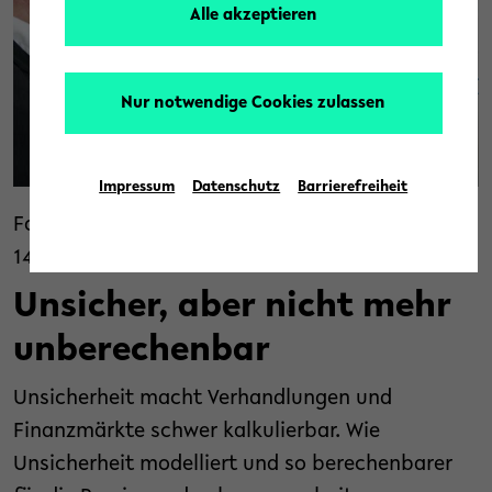
Alle akzeptieren
Nur notwendige Cookies zulassen
Impressum
Datenschutz
Barrierefreiheit
© Universität Bielefeld
Forschung
Jubiläum
/
14. März 2019
Unsicher, aber nicht mehr
unberechenbar
Unsicherheit macht Verhandlungen und
Finanzmärkte schwer kalkulierbar. Wie
Unsicherheit modelliert und so berechenbarer