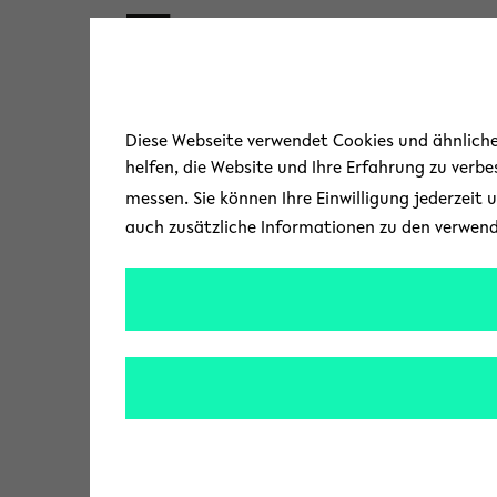
Skip to main content
Diese Webseite verwendet Cookies und ähnliche 
helfen, die Website und Ihre Erfahrung zu verb
messen. Sie können Ihre Einwilligung jederzeit 
auch zusätzliche Informationen zu den verwen
Stadtarchiv 
« Alle Veranstaltungen
A
Kavalleriestraße 17
d
33602 Bielefeld
,
r
Wegbeschreibung