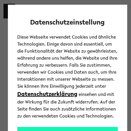
Skip to main content
Toggl
Datenschutzeinstellung
Diese Webseite verwendet Cookies und ähnliche
Technologien. Einige davon sind essentiell, um
die Funktionalität der Website zu gewährleisten,
iFUn
während andere uns helfen, die Website und Ihre
« Alle Veranstaltungen
Erfahrung zu verbessern. Falls Sie zustimmen,
Veranstaltungen von diesem veranstalter
verwenden wir Cookies und Daten auch, um Ihre
Interaktionen mit unserer Webseite zu messen.
Es wurden keine Ergebnisse gefunden.
H
Sie können Ihre Einwilligung jederzeit unter
i
Datenschutzerklärung
einsehen und mit
n
Anstehende
 - 
07.08.2026
w
der Wirkung für die Zukunft widerrufen. Auf der
e
D
i
Seite finden Sie auch zusätzliche Informationen
s
a
zu den verwendeten Cookies und Technologien.
Vorherige
Heute
Veranstal
Nächste
t
Veranstaltungen
u