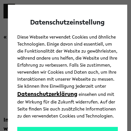
Skip to main content
Toggl
Datenschutzeinstellung
« Zurück zur Übersicht
Diese Webseite verwendet Cookies und ähnliche
Technologien. Einige davon sind essentiell, um
die Funktionalität der Website zu gewährleisten,
Campus
/
News
/
Uni-Leben
während andere uns helfen, die Website und Ihre
Erfahrung zu verbessern. Falls Sie zustimmen,
Wahlen zu den
verwenden wir Cookies und Daten auch, um Ihre
Interaktionen mit unserer Webseite zu messen.
Hochschulgremien
Sie können Ihre Einwilligung jederzeit unter
Datenschutzerklärung
einsehen und mit
16. Juni 2026
der Wirkung für die Zukunft widerrufen. Auf der
Text: Universität Bielefeld
Seite finden Sie auch zusätzliche Informationen
zu den verwendeten Cookies und Technologien.
In dieser Woche, bis zum 18. Juni, können alle
wahlberechtigten Mitglieder ihre