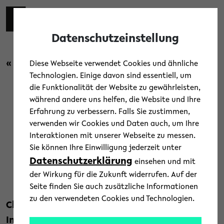
Skip to main content
Toggl
Datenschutzeinstellung
« Zurück zur Übersicht
Diese Webseite verwendet Cookies und ähnliche
Technologien. Einige davon sind essentiell, um
die Funktionalität der Website zu gewährleisten,
Menschen
/
Uni-Leben
während andere uns helfen, die Website und Ihre
Erfahrung zu verbessern. Falls Sie zustimmen,
„Alumni im Interview“ mit
verwenden wir Cookies und Daten auch, um Ihre
Interaktionen mit unserer Webseite zu messen.
Christian Fink
Sie können Ihre Einwilligung jederzeit unter
Datenschutzerklärung
einsehen und mit
12. Mai 2026
der Wirkung für die Zukunft widerrufen. Auf der
Text: Jana Haver
Seite finden Sie auch zusätzliche Informationen
zu den verwendeten Cookies und Technologien.
Christian Fink hat 2010 seinen Master in
Interdisziplinärer Medienwissenschaft an der