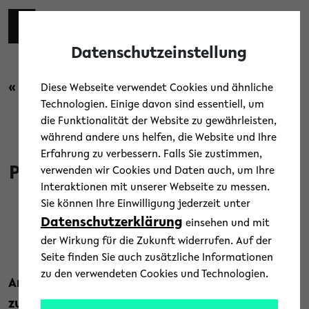
Skip to main content
Toggl
Datenschutzeinstellung
« Zurück zur Übersicht
Diese Webseite verwendet Cookies und ähnliche
Technologien. Einige davon sind essentiell, um
die Funktionalität der Website zu gewährleisten,
News
während andere uns helfen, die Website und Ihre
Erfahrung zu verbessern. Falls Sie zustimmen,
Pädagogik-Olympiade 2026: Wie
verwenden wir Cookies und Daten auch, um Ihre
Interaktionen mit unserer Webseite zu messen.
wollen wir lernen?
Sie können Ihre Einwilligung jederzeit unter
Datenschutzerklärung
einsehen und mit
18. Februar 2026
der Wirkung für die Zukunft widerrufen. Auf der
Text: Universität Bielefeld
Seite finden Sie auch zusätzliche Informationen
zu den verwendeten Cookies und Technologien.
Am 20. Februar lädt die Universität Bielefeld
zur 3. Pädagogik-Olympiade ein. Unter dem