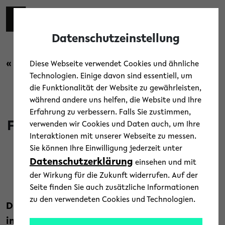
Skip to main content
Toggl
Datenschutzeinstellung
« Zurück zur Übersicht
Diese Webseite verwendet Cookies und ähnliche
Technologien. Einige davon sind essentiell, um
die Funktionalität der Website zu gewährleisten,
Campus
/
News
/
Uni-Leben
während andere uns helfen, die Website und Ihre
Erfahrung zu verbessern. Falls Sie zustimmen,
FameLab Germany 2026 startet
verwenden wir Cookies und Daten auch, um Ihre
Interaktionen mit unserer Webseite zu messen.
am 10. März
Sie können Ihre Einwilligung jederzeit unter
Datenschutzerklärung
einsehen und mit
17. Februar 2026
der Wirkung für die Zukunft widerrufen. Auf der
Text: Wissenswerkstadt
Seite finden Sie auch zusätzliche Informationen
zu den verwendeten Cookies und Technologien.
Drei Minuten, eine Bühne, ein Thema: Der
internationale Wettbewerb FameLab