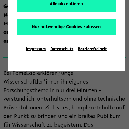
Alle akzeptieren
Germany startet in die nächste Runde.
Nachwuchsforschende können sich bis zum 10.
März für den Vorentscheid in Bielefeld
Nur notwendige Cookies zulassen
anmelden. Die Wissenswerkstadt Bielefeld ist
am 26. März wieder Gastgeberin.
Impressum
Datenschutz
Barrierefreiheit
Bei FameLab erklären junge
Wissenschaftler*innen ihr eigenes
Forschungsthema in nur drei Minuten –
verständlich, unterhaltsam und ohne technische
Präsentationen. Ziel ist es, komplexe Inhalte auf
den Punkt zu bringen und ein breites Publikum
für Wissenschaft zu begeistern. Das