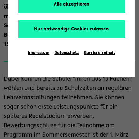
Alle akzeptieren
überdurchschnittlich leistungsstarke und
motivierte Schüler*innen wieder am
Schüler*innen-Studium und
Nur notwendige Cookies zulassen
Begabtenförderungsprogramm „Studieren ab
15“ an der Universität Bielefeld teilnehmen.
Impressum
Datenschutz
Barrierefreiheit
Dabei können die Schüler*innen aus 13 Fächern
wählen und bereits zu Schulzeiten an regulären
Lehrveranstaltungen teilnehmen. Sie können
sogar schon erste Leistungspunkte für ein
späteres Regelstudium erwerben.
Bewerbungsschluss für die Teilnahme am
Programm im Sommersemester ist der 1. März