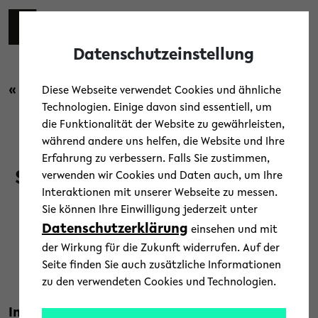
Skip to main content
Toggl
Datenschutzeinstellung
« Zurück zur Übersicht
Diese Webseite verwendet Cookies und ähnliche
Technologien. Einige davon sind essentiell, um
die Funktionalität der Website zu gewährleisten,
Campus
/
Studium und Lehre
während andere uns helfen, die Website und Ihre
Erfahrung zu verbessern. Falls Sie zustimmen,
Studieren ab 15 – Bewerbungen
verwenden wir Cookies und Daten auch, um Ihre
Interaktionen mit unserer Webseite zu messen.
starten demnächst
Sie können Ihre Einwilligung jederzeit unter
Datenschutzerklärung
einsehen und mit
25. November 2025
der Wirkung für die Zukunft widerrufen. Auf der
Text: Universität Bielefeld
Seite finden Sie auch zusätzliche Informationen
zu den verwendeten Cookies und Technologien.
Im Sommersemester 2026 können