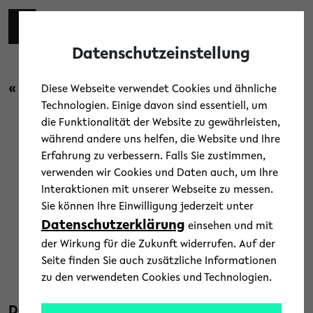
Skip to main content
Toggl
Datenschutzeinstellung
« Zurück zur Übersicht
Diese Webseite verwendet Cookies und ähnliche
Technologien. Einige davon sind essentiell, um
die Funktionalität der Website zu gewährleisten,
Forschung
/
News
während andere uns helfen, die Website und Ihre
Erfahrung zu verbessern. Falls Sie zustimmen,
Sonderforschungsbereich
verwenden wir Cookies und Daten auch, um Ihre
Interaktionen mit unserer Webseite zu messen.
„Erklärbarkeit konstruieren“
Sie können Ihre Einwilligung jederzeit unter
verlängert
Datenschutzerklärung
einsehen und mit
der Wirkung für die Zukunft widerrufen. Auf der
21. November 2025
Seite finden Sie auch zusätzliche Informationen
zu den verwendeten Cookies und Technologien.
Text: Universität Paderborn
Der von der Deutschen