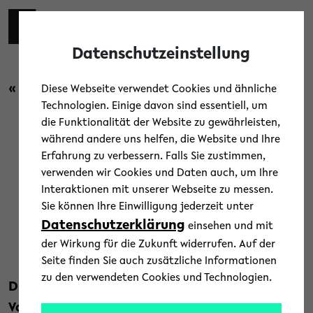
Skip to main content
Toggl
Datenschutzeinstellung
« Zurück zur Übersicht
Diese Webseite verwendet Cookies und ähnliche
Technologien. Einige davon sind essentiell, um
die Funktionalität der Website zu gewährleisten,
Forschung
/
Menschen
/
News
während andere uns helfen, die Website und Ihre
Erfahrung zu verbessern. Falls Sie zustimmen,
Spitzen-Mathematik sichtbar
verwenden wir Cookies und Daten auch, um Ihre
Interaktionen mit unserer Webseite zu messen.
gemacht
Sie können Ihre Einwilligung jederzeit unter
Datenschutzerklärung
einsehen und mit
17. November 2025
der Wirkung für die Zukunft widerrufen. Auf der
Text: Dr. Kristina Nienhaus
Seite finden Sie auch zusätzliche Informationen
zu den verwendeten Cookies und Technologien.
Die Auftaktveranstaltung der neuen
Vorlesungsreihe Ars Mathematica an der