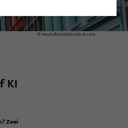
© Mustafa/adobe.stock.com
f KI
n? Zwei