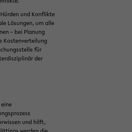
flikte.
e Hürden und Konflikte
ale Lösungen, um alle
nen – bei Planung
e Kostenverteilung
chungsstelle für
erdisziplinär der
 eine
rungsprozess
rwissen und hilft,
littings werden die