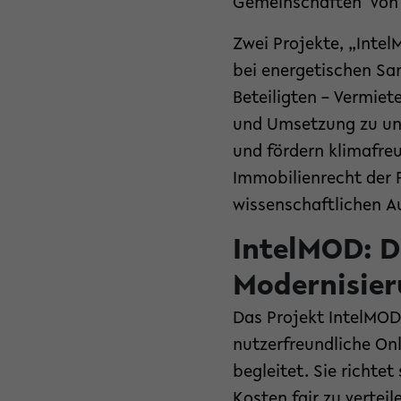
Gemeinschaften von W
Zwei Projekte, „Intel
bei energetischen Sa
Beteiligten – Vermie
und Umsetzung zu unte
und fördern klimafreu
Immobilienrecht der F
wissenschaftlichen A
IntelMOD: Di
Modernisie
Das Projekt IntelMOD 
nutzerfreundliche Onl
begleitet. Sie richte
Kosten fair zu vertei