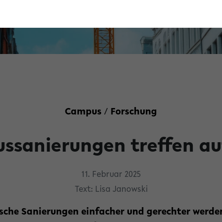
Campus
/
Forschung
ssanierungen treffen au
11. Februar 2025
Text: Lisa Janowski
sche Sanierungen einfacher und gerechter werde