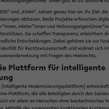
ohnungseigentümer*innen gibt es oft ähnliche Kon
MOD“ und „KIMM“, setzen genau hier an. Ihr Ziel: di
nierungen abbauen. Beide Projekte erforschen digit
ter*innen, Mieter*innen und Wohnungseigentümer*in
rstützen. Sie schaffen Transparenz, erleichtern di
ndliche Entscheidungen. Dabei gehören sie zur Fors
akultät für Rechtswissenschaft und widmet sich int
useinandersetzung mit Fragen des Mietrechts.
e Plattform für intelligente
rung
(Intelligente Modernisierungsplattform) entwickelt
ine-Plattform, die alle Beteiligten durch den Sanie
t sich vor allem an Menschen ohne bautechnisches Vo
len. Mithilfe des sogenannten Funktionalen Kostensp