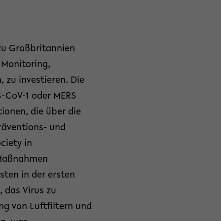
zu Großbritannien
 Monitoring,
 zu investieren. Die
S-CoV-1 oder MERS
tionen, die über die
räventions- und
iety in
n Maßnahmen
ten in der ersten
 das Virus zu
ng von Luftfiltern und