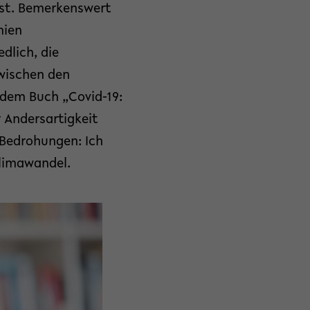
 ist. Bemerkenswert
mien
dlich, die
zwischen den
 dem Buch „Covid-19:
r Andersartigkeit
Bedrohungen: Ich
limawandel.