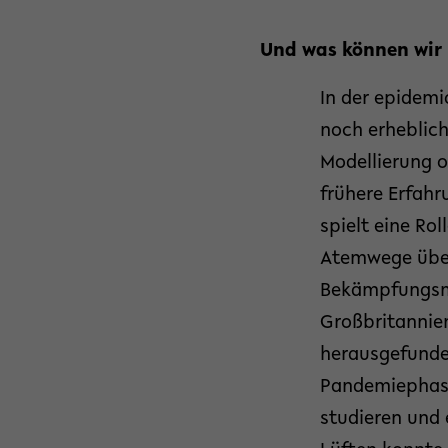
Und was können wir
In der epidemi
noch erheblich
Modellierung o
frühere Erfah
spielt eine Ro
Atemwege übert
Bekämpfungsma
Großbritannie
herausgefunden
Pandemiephase 
studieren und 