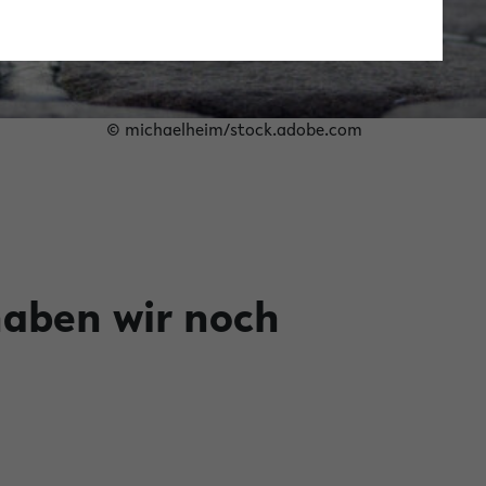
© michaelheim/stock.adobe.com
haben wir noch