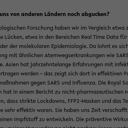
 uns von anderen Ländern noch abgucken?
ologischen Forschung haben wir im Vergleich etwa 
e Lücken, etwa in den Bereichen Real Time Data für
der der molekularen Epidemiologie. Da lohnt es sich,
rung mit ähnlichen Atemwegserkrankungen wie SAR
lle. Asien hat jahrzehntelange Erfahrungen mit Infek
ragen werden – das zeigt sich dort in effektiven P
ßnahmen gegen SARS und Influenza. Die Royal Soc
n hat in einem Bericht zu nicht-pharmazeutische
, dass strikte Lockdowns, FFP2-Masken und das Tes
sehr effektiv waren. Sie haben uns Zeit verschafft,
einen Impfstoff zu entwickeln. Die präventive Wirku