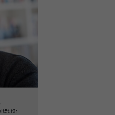
e
ltät für