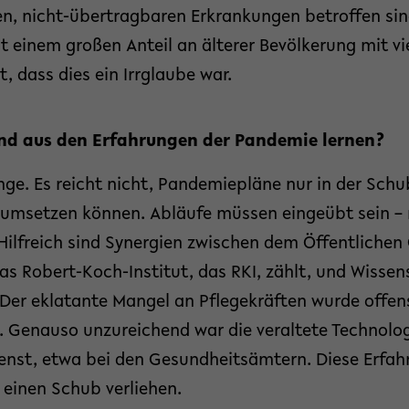
n, nicht-übertragbaren Erkrankungen betroffen sin
 einem großen Anteil an älterer Bevölkerung mit v
t, dass dies ein Irrglaube war.
nd aus den Erfahrungen der Pandemie lernen?
ge. Es reicht nicht, Pandemiepläne nur in der Sch
 umsetzen können. Abläufe müssen eingeübt sein – 
 Hilfreich sind Synergien zwischen dem Öffentlichen
s Robert-Koch-Institut, das RKI, zählt, und Wissen
 Der eklatante Mangel an Pflegekräften wurde offen
. Genauso unzureichend war die veraltete Technolog
enst, etwa bei den Gesundheitsämtern. Diese Erfa
g einen Schub verliehen.