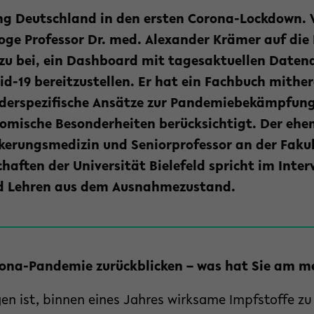
ng Deutschland in den ersten Corona-Lockdown. V
loge Professor Dr. med. Alexander Krämer auf die
zu bei, ein Dashboard mit tagesaktuellen Daten
id-19 bereitzustellen. Er hat ein Fachbuch mith
nderspezifische Ansätze zur Pandemiebekämpfung 
omische Besonderheiten berücksichtigt. Der ehem
kerungsmedizin und Seniorprofessor an der Fakul
aften der Universität Bielefeld spricht im Interv
nd Lehren aus dem Ausnahmezustand.
rona-Pandemie zurückblicken – was hat Sie am m
en ist, binnen eines Jahres wirksame Impfstoffe zu