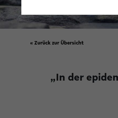
« Zurück zur Übersicht
„In der epide