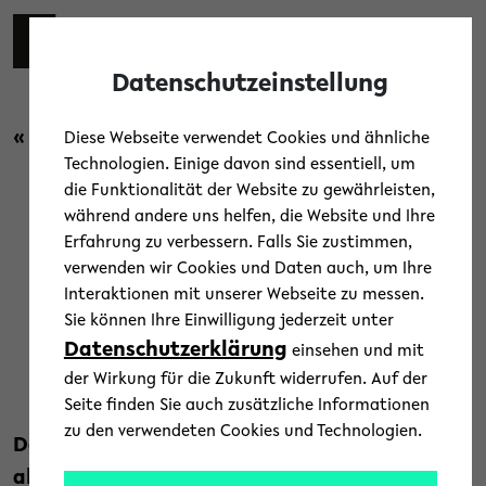
Skip to main content
Toggl
Datenschutzeinstellung
« Zurück zur Übersicht
Diese Webseite verwendet Cookies und ähnliche
Technologien. Einige davon sind essentiell, um
die Funktionalität der Website zu gewährleisten,
Campus
/
Menschen
/
News
während andere uns helfen, die Website und Ihre
Erfahrung zu verbessern. Falls Sie zustimmen,
Ehrenring der Stadt Bielefeld
verwenden wir Cookies und Daten auch, um Ihre
Interaktionen mit unserer Webseite zu messen.
für Gerhard Sagerer
Sie können Ihre Einwilligung jederzeit unter
Datenschutzerklärung
einsehen und mit
2. Februar 2024
der Wirkung für die Zukunft widerrufen. Auf der
Text: Universität Bielefeld
Seite finden Sie auch zusätzliche Informationen
zu den verwendeten Cookies und Technologien.
Der Rat der Stadt Bielefeld hat in seiner
aktuellen Sitzung entschieden, dem