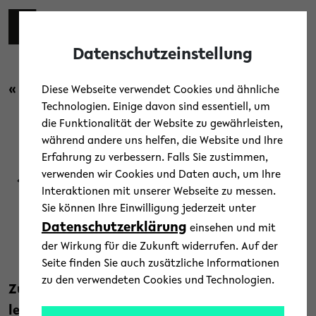
Skip to main content
Toggl
Datenschutzeinstellung
« Zurück zur Übersicht
Diese Webseite verwendet Cookies und ähnliche
Technologien. Einige davon sind essentiell, um
die Funktionalität der Website zu gewährleisten,
Menschen
/
News
/
Studium und Lehre
während andere uns helfen, die Website und Ihre
Erfahrung zu verbessern. Falls Sie zustimmen,
Jetzt bewerben für „Studieren
verwenden wir Cookies und Daten auch, um Ihre
Interaktionen mit unserer Webseite zu messen.
ab 15“
Sie können Ihre Einwilligung jederzeit unter
Datenschutzerklärung
einsehen und mit
14. Februar 2023
der Wirkung für die Zukunft widerrufen. Auf der
Text: Universität Bielefeld
Seite finden Sie auch zusätzliche Informationen
zu den verwendeten Cookies und Technologien.
Zum Sommersemester können sich
leistungsstarke Schüler*innen wieder für das