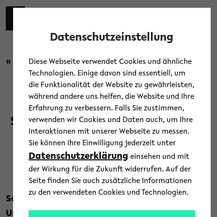
Skip to main content
Toggl
Datenschutzeinstellung
« Zurück zur Übersicht
Diese Webseite verwendet Cookies und ähnliche
Technologien. Einige davon sind essentiell, um
die Funktionalität der Website zu gewährleisten,
Menschen
/
News
während andere uns helfen, die Website und Ihre
Erfahrung zu verbessern. Falls Sie zustimmen,
Senat ehrt Professor Dr. Alfred
verwenden wir Cookies und Daten auch, um Ihre
Interaktionen mit unserer Webseite zu messen.
Pühler als Ehrensenator
Sie können Ihre Einwilligung jederzeit unter
Datenschutzerklärung
einsehen und mit
22. Juli 2022
der Wirkung für die Zukunft widerrufen. Auf der
Text: Norma Langohr
Seite finden Sie auch zusätzliche Informationen
zu den verwendeten Cookies und Technologien.
Seine letzte Sitzung hat der jetzige Senat der
Universität genutzt, um Professor Dr. Alfred