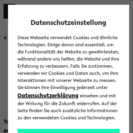
Skip to main content
Toggl
Datenschutzeinstellung
« Zurück zur Übersicht
Diese Webseite verwendet Cookies und ähnliche
Technologien. Einige davon sind essentiell, um
die Funktionalität der Website zu gewährleisten,
Campus
/
Menschen
/
News
während andere uns helfen, die Website und Ihre
Erfahrung zu verbessern. Falls Sie zustimmen,
Staatssekretär Günnewig
verwenden wir Cookies und Daten auch, um Ihre
Interaktionen mit unserer Webseite zu messen.
informiert sich in OWL
Sie können Ihre Einwilligung jederzeit unter
Datenschutzerklärung
einsehen und mit
18. März 2022
der Wirkung für die Zukunft widerrufen. Auf der
Text: Universität Bielefeld
Seite finden Sie auch zusätzliche Informationen
zu den verwendeten Cookies und Technologien.
Talente fördern und Aufstieg durch Bildung
ermöglichen: In Deutschland entscheidet