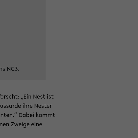
hs NC3.
rscht: „Ein Nest ist
Bussarde ihre Nester
önnten.“ Dabei kommt
ünen Zweige eine