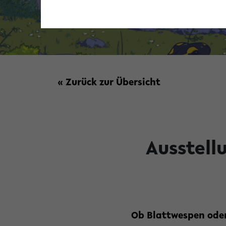
« Zurück zur Übersicht
Ausstell
Ob Blattwespen oder 