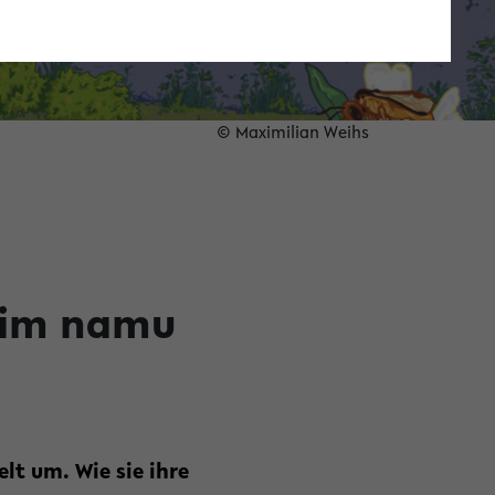
© Maximilian Weihs
“ im namu
lt um. Wie sie ihre