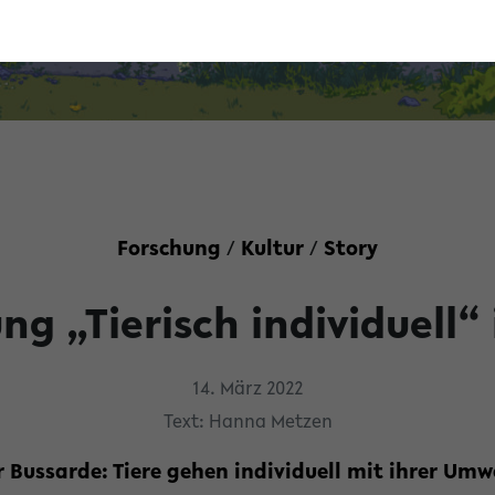
Forschung
/
Kultur
/
Story
ung „Tierisch individuell
14. März 2022
Text: Hanna Metzen
Bussarde: Tiere gehen individuell mit ihrer Umwe