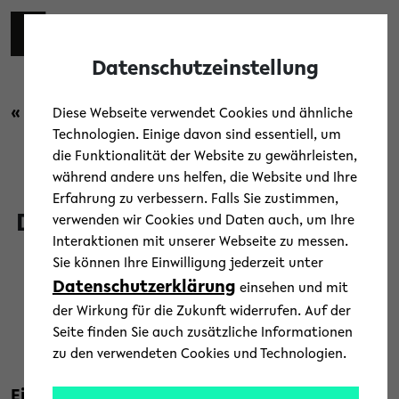
Skip to main content
Toggl
Datenschutzeinstellung
« Zurück zur Übersicht
Diese Webseite verwendet Cookies und ähnliche
Technologien. Einige davon sind essentiell, um
die Funktionalität der Website zu gewährleisten,
News
während andere uns helfen, die Website und Ihre
Erfahrung zu verbessern. Falls Sie zustimmen,
Digitalisierung von Kinder- und
verwenden wir Cookies und Daten auch, um Ihre
Interaktionen mit unserer Webseite zu messen.
Jugendliteratur des 19.
Sie können Ihre Einwilligung jederzeit unter
Jahrhunderts
Datenschutzerklärung
einsehen und mit
der Wirkung für die Zukunft widerrufen. Auf der
8. Juli 2021
Seite finden Sie auch zusätzliche Informationen
zu den verwendeten Cookies und Technologien.
Text: Universität Bielefeld
Eine digitale Sammlung deutschsprachiger