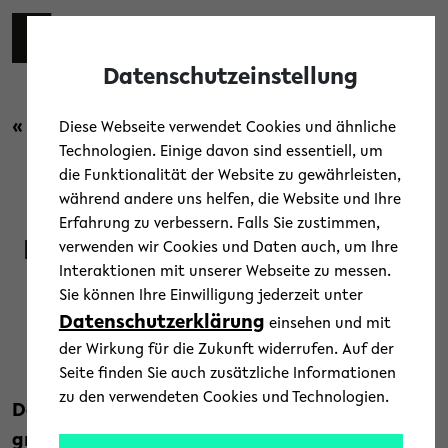
Skip to main content
Toggl
Datenschutzeinstellung
« Zurück zur Übersicht
Diese Webseite verwendet Cookies und ähnliche
Technologien. Einige davon sind essentiell, um
die Funktionalität der Website zu gewährleisten,
Kultur
/
News
während andere uns helfen, die Website und Ihre
Erfahrung zu verbessern. Falls Sie zustimmen,
Kein Campus Festival Bielefeld
verwenden wir Cookies und Daten auch, um Ihre
Interaktionen mit unserer Webseite zu messen.
in 2021 – dafür 2022
Sie können Ihre Einwilligung jederzeit unter
Datenschutzerklärung
einsehen und mit
18. März 2021
der Wirkung für die Zukunft widerrufen. Auf der
Text: Universität Bielefeld
Seite finden Sie auch zusätzliche Informationen
zu den verwendeten Cookies und Technologien.
Das Campus Festival Bielefeld, eines der
größten Musikfestivals dieser Art in