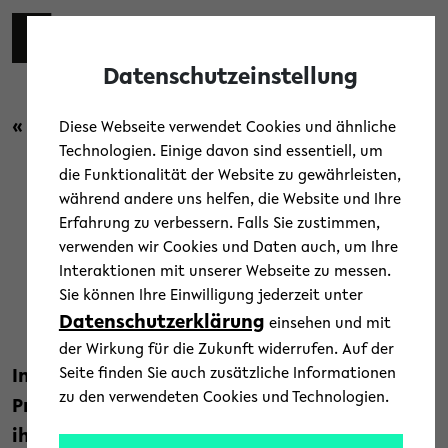
Skip to main content
Toggl
Datenschutzeinstellung
« Zurück zur Übersicht
Diese Webseite verwendet Cookies und ähnliche
Technologien. Einige davon sind essentiell, um
die Funktionalität der Website zu gewährleisten,
Forschung
während andere uns helfen, die Website und Ihre
Erfahrung zu verbessern. Falls Sie zustimmen,
Nanoskopie in Echtzeit
verwenden wir Cookies und Daten auch, um Ihre
Interaktionen mit unserer Webseite zu messen.
Sie können Ihre Einwilligung jederzeit unter
15. Juni 2020
Datenschutzerklärung
einsehen und mit
Text: Jörg Heeren
der Wirkung für die Zukunft widerrufen. Auf der
Seite finden Sie auch zusätzliche Informationen
In research_tv erläutern der Biophysiker
zu den verwendeten Cookies und Technologien.
Professor Dr. Thomas Huser und sein Team
ihre Forschung mit höchstauflösenden