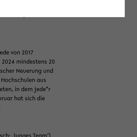
Im Interview erklärt
versität, die
Rede von 2017
is 2024 mindestens 20
ischer Neuerung und
on Hochschulen aus
eten, in dem jede*r
ruar hat sich die
.
ch: ‚junges Team‘)