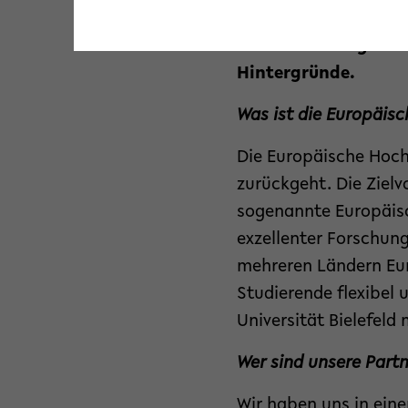
Titel „Europäische H
Professorin Angelika
Hintergründe.
Was ist die Europäis
Die Europäische Hochs
zurückgeht. Die Zielv
sogenannte Europäis
exzellenter Forschung
mehreren Ländern Eur
Studierende flexibel 
Universität Bielefel
Wer sind unsere Part
Wir haben uns in ein