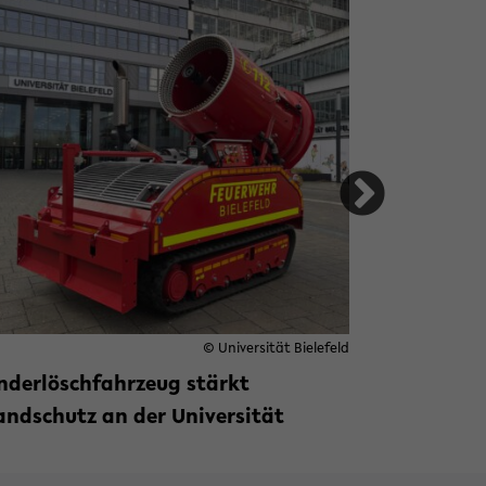
© Universität Bielefeld
nderlöschfahrzeug stärkt
Studierend
andschutz an der Universität
Ausstellu
rationen in Asien
iterlesen »
zu Sonderlöschfahrzeug stärkt Brands
Weiterlese