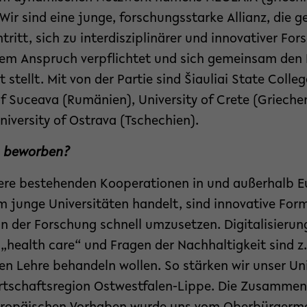
r sind eine junge, forschungsstarke Allianz, die 
tritt, sich zu interdisziplinärer und innovativer Fo
tem Anspruch verpflichtet und sich gemeinsam den
t stellt. Mit von der Partie sind Šiauliai State Colle
of Suceava (Rumänien), University of Crete (Griechen
iversity of Ostrava (Tschechien).
s beworben?
ere bestehenden Kooperationen in und außerhalb E
um junge Universitäten handelt, sind innovative Fo
in der Forschung schnell umzusetzen. Digitalisierun
 „health care“ und Fragen der Nachhaltigkeit sind z.
n Lehre behandeln wollen. So stärken wir unser Uni
Wirtschaftsregion Ostwestfalen-Lippe. Die Zusammen