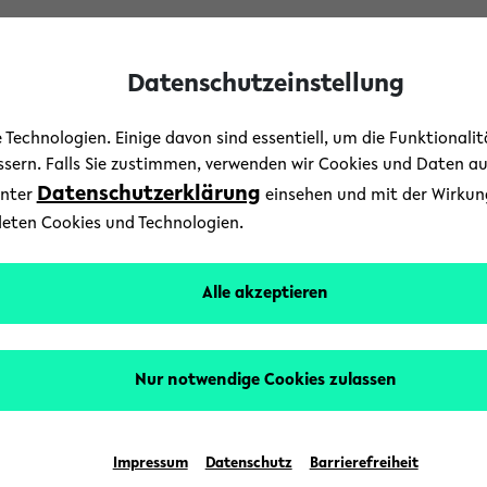
Datenschutzeinstellung
Technologien. Einige davon sind essentiell, um die Funktionali
essern. Falls Sie zustimmen, verwenden wir Cookies und Daten a
Datenschutzerklärung
unter
einsehen und mit der Wirkung 
Campus
deten Cookies und Technologien.
egionen jenseits der Met
Alle akzeptieren
zusammen
Nur notwendige Cookies zulassen
9. Juni 2020
Text: Universität Bielefeld
Impressum
Datenschutz
Barrierefreiheit
lefeld bewirbt sich, zusammen mit fünf weiteren 