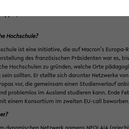
ochschule“. Im Juli soll die Entscheidung fallen. 
 Epple, die Prorektorin für Internationales und Di
che Hochschule?
chule ist eine Initiative, die auf Macron’s Europa-
orstellung des französischen Präsidenten war es, b
che Hochschulen zu gründen, welche Orte pädagog
 sein sollten. Er stellte sich darunter Netzwerke v
opas vor, die gemeinsam einen Studienverlauf anbi
und problemlos im Ausland studieren kann. Ende Feb
d mit einem Konsortium im zweiten EU-call beworben
ner?
em dynamischen Netzwerk namens NEOLAiA (griechis